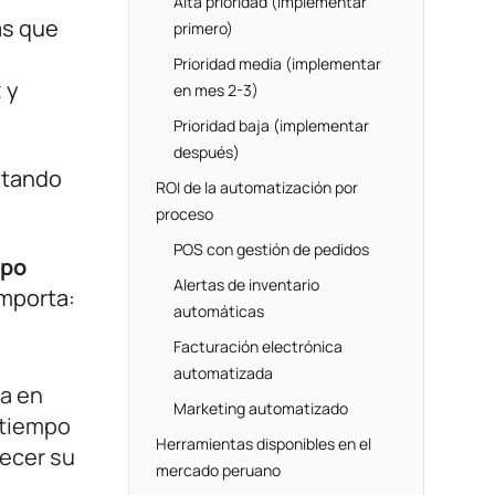
Alta prioridad (implementar
as que
primero)
Prioridad media (implementar
 y
en mes 2-3)
Prioridad baja (implementar
después)
itando
ROI de la automatización por
proceso
POS con gestión de pedidos
ipo
Alertas de inventario
importa:
automáticas
Facturación electrónica
automatizada
a en
Marketing automatizado
 tiempo
Herramientas disponibles en el
recer su
mercado peruano