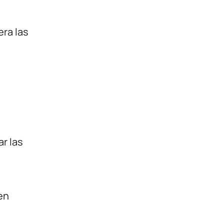
ra las
r las
en