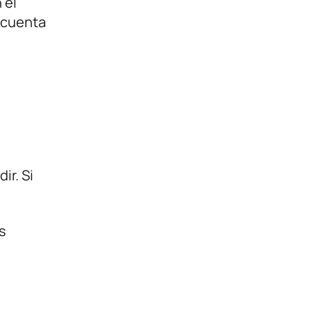
 el
a cuenta
ir. Si
s