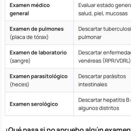
Examen médico
Evaluar estado gener
general
salud, piel, mucosas
Examen de pulmones
Descartar tuberculos
(placa de tórax)
pulmonar
Examen de laboratorio
Descartar enfermeda
(sangre)
venéreas (RPR/VDRL)
Examen parasitológico
Descartar parásitos
(heces)
intestinales
Descartar hepatitis B
Examen serológico
algunos distritos
¿Qué pasa si no apruebo algún examen