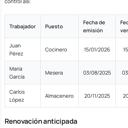
control así:
Fecha de
Fe
Trabajador
Puesto
emisión
ve
Juan
Cocinero
15/01/2026
1
Pérez
María
Mesera
03/08/2025
03
García
Carlos
Almacenero
20/11/2025
2
López
Renovación anticipada