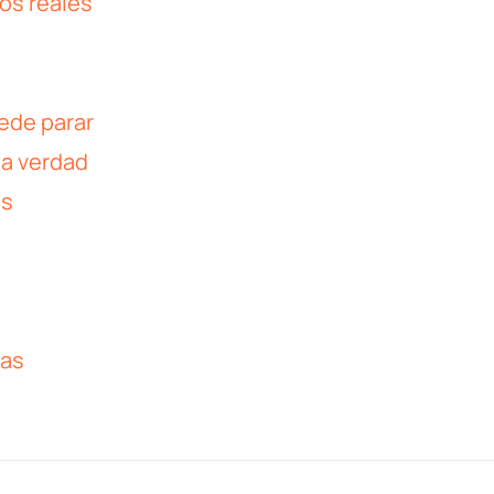
os reales
ede parar
la verdad
os
ías