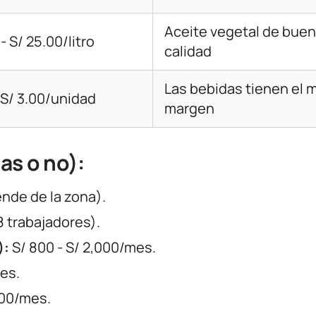
Aceite vegetal de bue
- S/ 25.00/litro
calidad
Las bebidas tienen el 
- S/ 3.00/unidad
margen
as o no):
nde de la zona).
8 trabajadores).
):
S/ 800 - S/ 2,000/mes.
es.
000/mes.