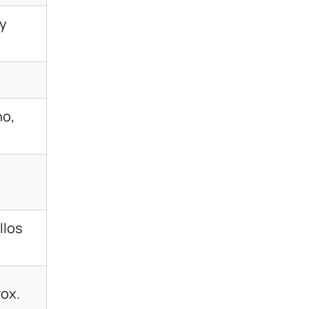
 y
no,
llos
rox.