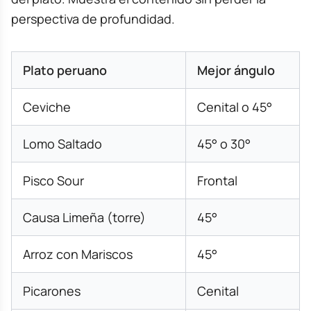
perspectiva de profundidad.
Plato peruano
Mejor ángulo
Ceviche
Cenital o 45°
Lomo Saltado
45° o 30°
Pisco Sour
Frontal
Causa Limeña (torre)
45°
Arroz con Mariscos
45°
Picarones
Cenital