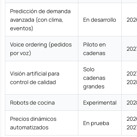
Predicción de demanda
avanzada (con clima,
En desarrollo
202
eventos)
Voice ordering (pedidos
Piloto en
202
por voz)
cadenas
Solo
Visión artificial para
202
cadenas
control de calidad
202
grandes
Robots de cocina
Experimental
202
Precios dinámicos
202
En prueba
automatizados
202