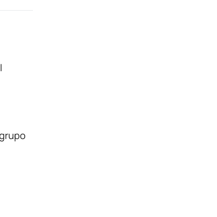
l
 grupo