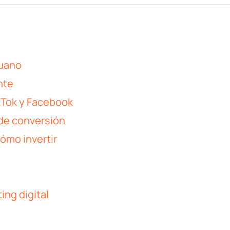
ruano
nte
ikTok y Facebook
 de conversión
cómo invertir
ing digital