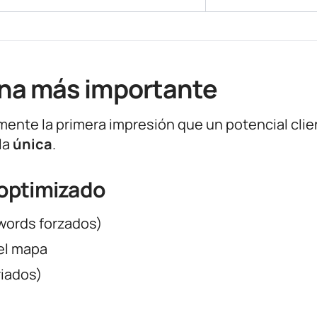
trina más importante
mente la primera impresión que un potencial clie
la
única
.
 optimizado
words forzados)
el mapa
riados)