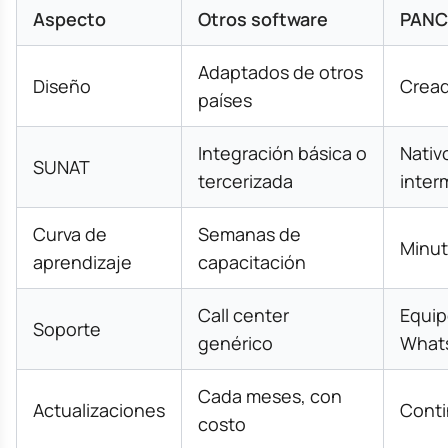
Aspecto
Otros software
PANC
Adaptados de otros
Diseño
Cread
países
Integración básica o
Nativo
SUNAT
tercerizada
inter
Curva de
Semanas de
Minut
aprendizaje
capacitación
Call center
Equip
Soporte
genérico
Whats
Cada meses, con
Actualizaciones
Conti
costo