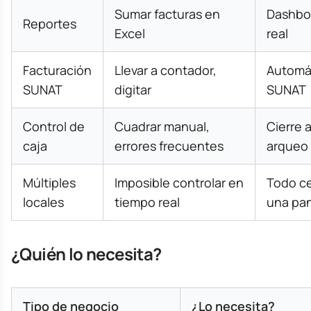
Sumar facturas en
Dashbo
Reportes
Excel
real
Facturación
Llevar a contador,
Automát
SUNAT
digitar
SUNAT
Control de
Cuadrar manual,
Cierre 
caja
errores frecuentes
arqueo
Múltiples
Imposible controlar en
Todo ce
locales
tiempo real
una pan
¿Quién lo necesita?
Tipo de negocio
¿Lo necesita?