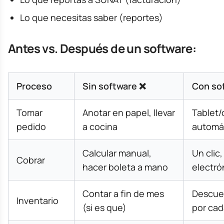
Lo que necesitas saber (reportes)
Antes vs. Después de un software:
Proceso
Sin software ❌
Con so
Tomar
Anotar en papel, llevar
Tablet/c
pedido
a cocina
automát
Calcular manual,
Un clic,
Cobrar
hacer boleta a mano
electró
Contar a fin de mes
Descue
Inventario
(si es que)
por cad