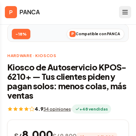
Saltar al contenido principal
Inicio
/
Hardware
/
Kioscos
/
PANCA
P
Kiosco de Autoservicio KPOS-6210+
-18%
P
Compatible con PANCA
HARDWARE · KIOSCOS
Kiosco de Autoservicio KPOS-
6210+ — Tus clientes piden y
pagan solos: menos colas, más
ventas
4.9
34 opiniones
+48 vendidas
8,000
S/