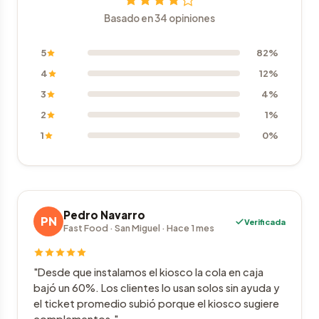
Basado en 34 opiniones
5
82%
4
12%
3
4%
2
1%
1
0%
Pedro Navarro
PN
Verificada
Fast Food · San Miguel · Hace 1 mes
"Desde que instalamos el kiosco la cola en caja
bajó un 60%. Los clientes lo usan solos sin ayuda y
el ticket promedio subió porque el kiosco sugiere