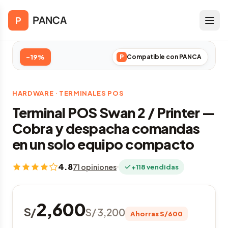
Saltar al contenido principal
Inicio
/
Hardware
/
Terminales POS
/
PANCA
P
Terminal POS Swan 2 / Printer
-19%
P
Compatible con PANCA
HARDWARE · TERMINALES POS
Terminal POS Swan 2 / Printer —
Cobra y despacha comandas
en un solo equipo compacto
4.8
71 opiniones
+118 vendidas
2,600
S/
S/ 3,200
Ahorras S/600