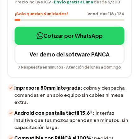
Precio incluye IGV ·
Envío gratis a Lima
desde S/300
¡Solo quedan 6 unidades!
Vendidas 118 / 124
Cotizar por WhatsApp
Ver demo del software PANCA
⚡ Respuesta en minutos · Atención de lunes a domingo
Impresora 80mm integrada:
cobra y despacha
comandas en un solo equipo sin cables ni mesa
extra.
Android con pantalla táctil 15.6":
interfaz
intuitiva que tus mozos aprenden en minutos, sin
capacitación larga.
Compatible con PANCA al 100%:
pedidos,