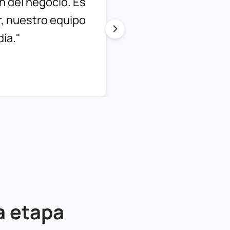
n del negocio. Es
ar, nuestro equipo
día."
a etapa