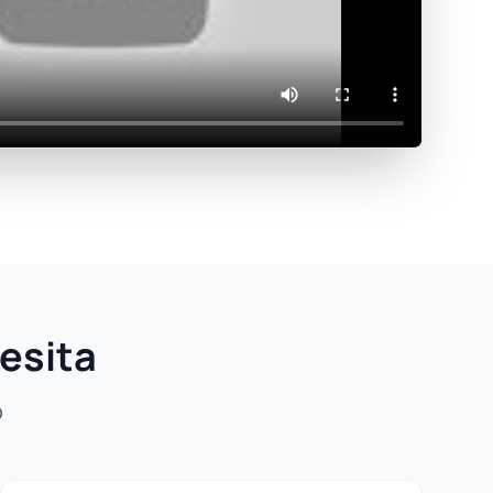
esita
o