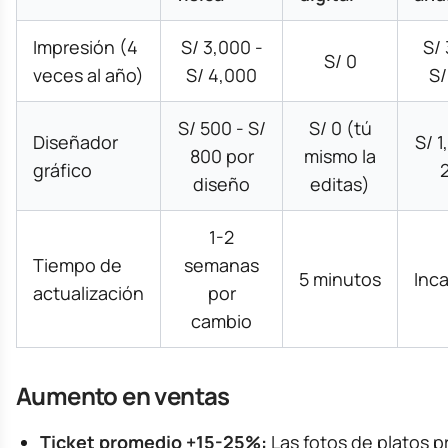
Impresión (4
S/ 3,000 -
S/ 
S/ 0
veces al año)
S/ 4,000
S/
S/ 500 - S/
S/ 0 (tú
Diseñador
S/ 1
800 por
mismo la
gráfico
diseño
editas)
1-2
Tiempo de
semanas
5 minutos
Inca
actualización
por
cambio
Aumento en ventas
Ticket promedio +15-25%:
Las fotos de platos 