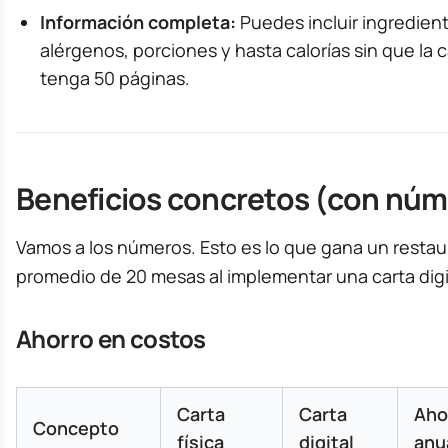
Información completa:
Puedes incluir ingredien
alérgenos, porciones y hasta calorías sin que la c
tenga 50 páginas.
Beneficios concretos (con nú
Vamos a los números. Esto es lo que gana un resta
promedio de 20 mesas al implementar una carta digi
Ahorro en costos
Carta
Carta
Aho
Concepto
física
digital
anu