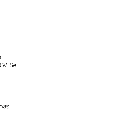
a
IGV. Se
onas