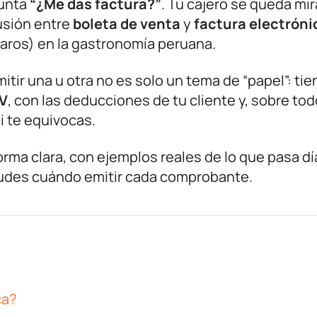
gunta
“¿Me das factura?”
. Tu cajero se queda mi
usión entre
boleta de venta
y
factura electróni
aros) en la gastronomía peruana.
itir una u otra no es solo un tema de “papel”: tie
V
, con las deducciones de tu cliente y, sobre tod
i te equivocas.
rma clara, con ejemplos reales de lo que pasa día
dudes cuándo emitir cada comprobante.
ca?