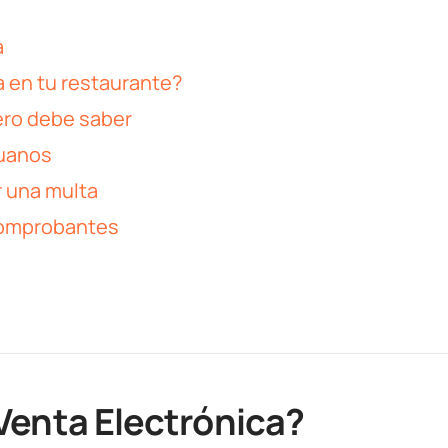
a
a en tu restaurante?
tero debe saber
ruanos
 una multa
comprobantes
Venta Electrónica?