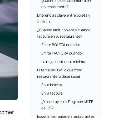
¿Quién la pide típicamente en
un restaurante?
Diferencias clave entre boleta y
factura
¿Cuándo emitir boleta y cuándo
factura en tu restaurante?
Emite BOLETA cuando:
Emite FACTURA cuando:
La regla del monto mínimo
El tema del IGV: lo que todo
restaurantero debe saber
En la boleta:
En la factura:
¿Y si estoy en el Régimen MYPE
o RUS?
 comer
Escenarios reales en restaurantes