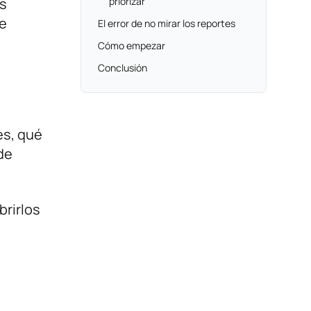
es
priorizar
te
El error de no mirar los reportes
Cómo empezar
Conclusión
es, qué
de
rirlos