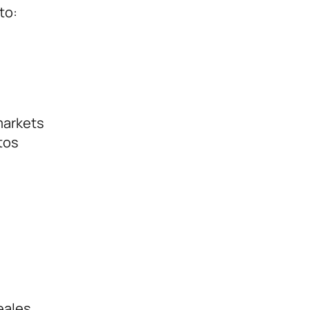
to:
markets
tos
eales.