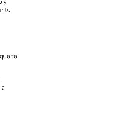
o
y
n tu
 que te
l
 a