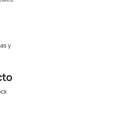
ias y
cto
ock