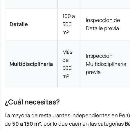
100 a
Inspección de
Detalle
500
Detalle previa
m²
Más
Inspección
de
Multidisciplinaria
Multidisciplinaria
500
previa
m²
¿Cuál necesitas?
La mayoría de restaurantes independientes en Perú
de
50 a 150 m²
, por lo que caen en las categorías
B